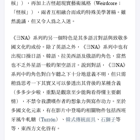
核」），再加上古怪超現實藝術風格（Weirdcore；
「怪核」），兩者互相融合而成的特殊美學著稱。雖
然詭譎，但又令人爲之入迷。
《∃NA》系列的另一個特色是其多語言對話與致敬多
國文化的成份。除了英語之外，《∃NA》系列中也有
出現口操日語、韓語、拉美西語及俄語的角色，當然
也不乏外星語一般的架空語言。說到對話，《∃NA》
系列中的角色對白乍聽之下十分地意義不明，但只需
稍爲思考一下其實又可以參透出其背後的某種含義
（多多少少啦，重點是觀衆至少能夠看得懂主要劇
情），不禁令我讚嘆作者的想象力與寫作功力。至於
多國文化元素，有在影片中登場的相關物件包括西班
牙風牛軋糖（
Turrón
）、
韓式傳統面具
、
石獅子
等
等，東西方文化皆有。