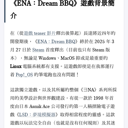
《ENA：Dream BBQ》遊戲背景簡
介
在（從
遊戲 teaser 影片
釋出後算起）長達將近四年的
開發期後，《
ENA：Dream BBQ
》終於在 2025 年 3
月 27 日於
Steam
首度釋出（目前也只有 Steam 版
本），無論是 Windows、MacOS 抑或是最重要的
Linux
電腦系統都有支援。這遊戲即使是在我那運行
着
Pop!_OS
的筆電跑也沒有問題！
這款獨立遊戲，以及其所屬的整個《∃NA》系列所採
用的美學設計與世界觀建設，有從一款於 1998 年首
度由日本 Asmik Ace 公司發行的第一人稱探險電子遊
戲《
LSD：夢境模擬器
》取得相當程度的靈感。這款
遊戲以玩法完全自由（也就是沒有任何規則）及其迷