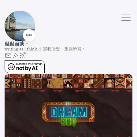
👀
侃侃而談。
writing as i think. | 寫我所想，想我所寫。