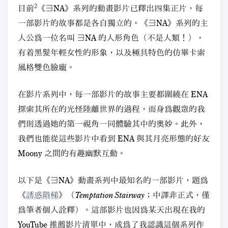
2
目前
《∃NA》系列的動畫影片已釋出四集正片，每
一部影片的故事都是各自獨立的。《∃NA》系列的主
人公爲一位名叫 ∃NA 的人形角色（不是人類！），
有着黑髮年輕女性的形象，以及極具特色的仿畢卡索
風格雙色臉龐。
在影片系列中，每一部影片的故事主要都圍繞在 ENA
探索其所在的光怪陸離世界的過程，而身爲觀衆的我
們則透過她的第一視角一同體驗其中的奧妙。此外，
我們也能從這些影片中看到 ENA 與其月亮形態的好友
Moony 之間的有趣幽默互動。
以下是《∃NA》動畫系列中最知名的一部影片，題爲
《
誘惑階梯
》（
Temptation Stairway
；中譯非正式，僅
爲筆者個人詮釋）。這部影片也因爲某天出現在我的
YouTube 推薦影片清單中，成爲了我認識這個系列作