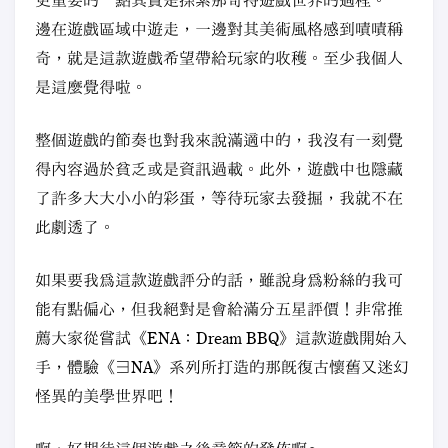
更重要的一點其實是探索那奇特遊戲世界的過程。一
邊在遊戲區域中遊走，一邊對其美術風格感到嘖嘖稱
奇，就是這款遊戲希望帶給玩家的收穫。至少我個人
是這麼覺得啦。
整個遊戲的節奏也對我來說滿適中的，我沒有一刻覺
得內容過於貧乏或是資訊過載。此外，遊戲中也隱藏
了許多大大小小的彩蛋，等待玩家去發掘，我就不在
此劇透了。
如果要我爲這款遊戲評分的話，雖說身爲粉絲的我可
能有點偏心，但我絕對是會給滿分五星評價！非常推
薦大家從嘗試《ENA：Dream BBQ》這款遊戲開始入
手，體驗《∃NA》系列所打造的那既復古懷舊又迷幻
怪異的美學世界吧！