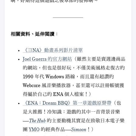
啊，好期待這個遊戲之後章節的發佈啊～
相關資料、延伸閱讀
：
《∃NA》動畫系列影片清單
Joel Guerra 的官方網站
（雖然主要是賣週邊商品
的網站，但也是很好玩，不僅美術風格走復古的
1990 年代 Windows 路線，而且還有超讚的
Webcore 風音樂播放器，甚至還可以註冊帳號獲
得屬於自己的 ENA 個人檔案！）
《ENA：Dream BBQ》第一章遊戲原聲帶
（也
是大推薦！冷知識：遊戲的其中一首背景音樂
——
The Hub
的主要動機其實是在致敬日本電子樂
團
YMO
的經典作品——
Simoon
！）