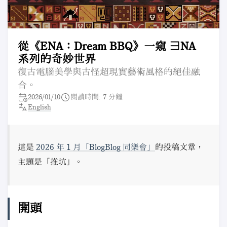
從《ENA：Dream BBQ》一窺 ∃NA
系列的奇妙世界
復古電腦美學與古怪超現實藝術風格的絕佳融
合。
2026/01/10
閱讀時間: 7 分鐘
English
這是
2026 年 1 月「BlogBlog 同樂會」
的投稿文章，
主題是「推坑」。
開頭